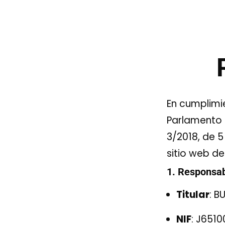
En cumplimi
Parlamento 
3/2018, de 5
sitio web de 
1. Responsab
Titular
: B
NIF
: J651