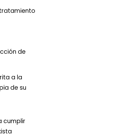
l tratamiento
ección de
ita a la
pia de su
a cumplir
ista