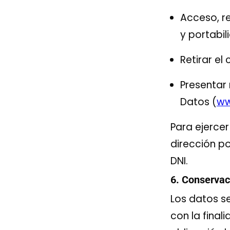
Acceso, re
y portabil
Retirar e
Presentar
Datos (
ww
Para ejercer
dirección p
DNI.
6. Conservac
Los datos s
con la final