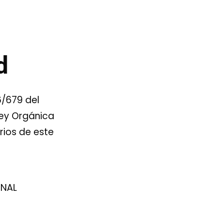
d
6/679 del
Ley Orgánica
rios de este
ONAL